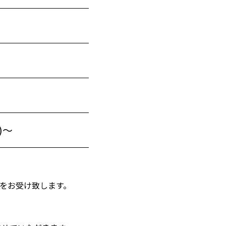
)
)
)
別)～
費をお受け致します。